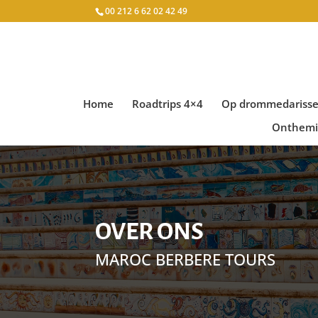
00 212 6 62 02 42 49
Home
Roadtrips 4×4
Op drommedarissen
Onthemin
OVER ONS
MAROC BERBERE TOURS