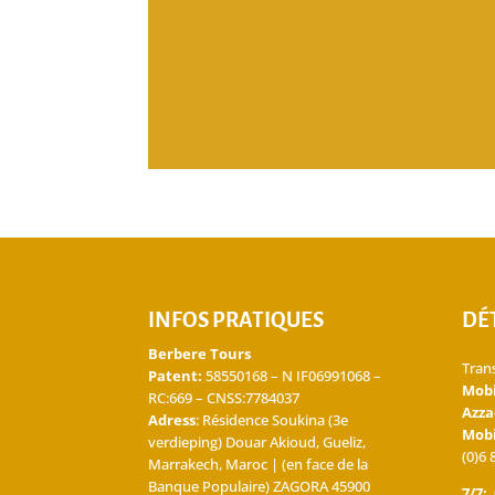
INFOS PRATIQUES
DÉ
Berbere Tours
Tran
Patent:
58550168 – N IF06991068 –
Mob
RC:669 – CNSS:7784037
Azza
Adress
: Résidence Soukina (3e
Mob
verdieping) Douar Akioud, Gueliz,
(0)6 
Marrakech, Maroc | (en face de la
Banque Populaire) ZAGORA 45900
7/7: