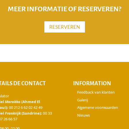
MEER INFORMATIE OF RESERVEREN?
RESERVEREN
TAILS DE CONTACT
INFORMATION
Feedback van klanten
slator
Galerij
iel
Marokko
(Ahmed El
oui):
00 212 6 62 02 42 49
Algemene voorwaarden
iel
Frankrijk
(Sandrine):
00 33
Nieuws
87 26 66 57
08.00 -22.00