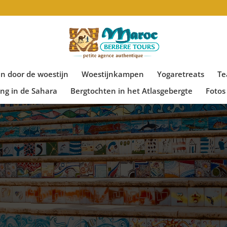
 door de woestijn
Woestijnkampen
Yogaretreats
Te
g in de Sahara
Bergtochten in het Atlasgebergte
Fotos