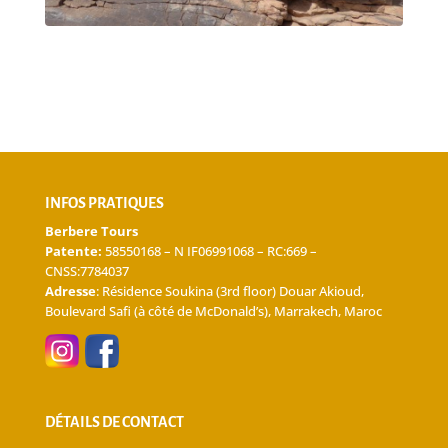
INFOS PRATIQUES
Berbere Tours
Patente:
58550168 – N IF06991068 – RC:669 –
CNSS:7784037
Adresse
: Résidence Soukina (3rd floor) Douar Akioud,
Boulevard Safi (à côté de McDonald’s), Marrakech, Maroc
DÉTAILS DE CONTACT