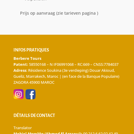
Prijs op aanvraag (zie tarieven pagina )
INFOS PRATIQUES
Berbere Tours
Patent:
58550168 – N IF06991068 – RC:669 – CNSS:7784037
Adress
: Résidence Soukina (3e verdieping) Douar Akioud,
Gueliz, Marrakech, Maroc | (en face de la Banque Populaire)
ZAGORA 45900 MAROC
DÉTAILS DE CONTACT
Translator
Mobiel
Marokko
(Ahmed El Azzaoui):
00 212 6 62 02 42 49